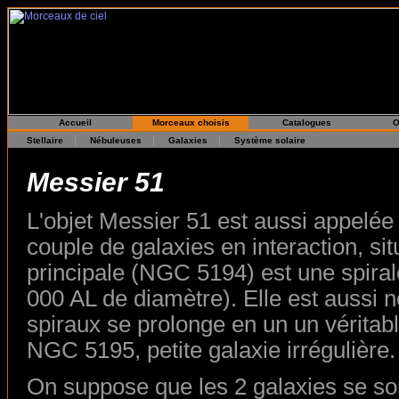
Accueil
Morceaux choisis
Catalogues
O
|
|
|
Stellaire
Nébuleuses
Galaxies
Système solaire
Messier 51
L'objet Messier 51 est aussi appelée 
couple de galaxies en interaction, si
principale (NGC 5194) est une spiral
000 AL de diamètre). Elle est aussi 
spiraux se prolonge en un un véritab
NGC 5195, petite galaxie irrégulière.
On suppose que les 2 galaxies se son